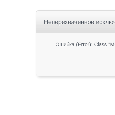
Неперехваченное исклю
Ошибка (Error): Class "