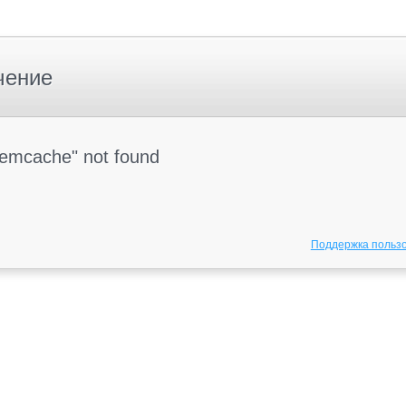
чение
Memcache" not found
Поддержка польз