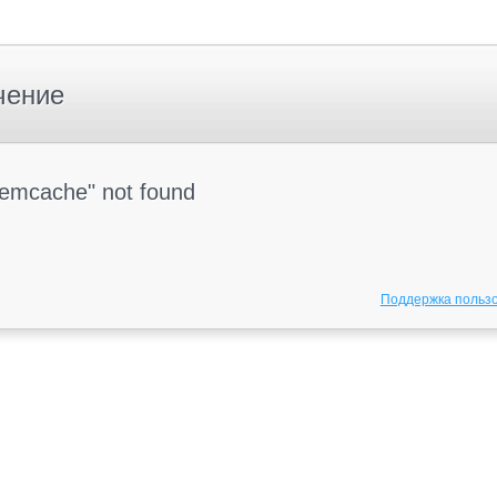
чение
Memcache" not found
Поддержка польз