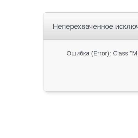
Неперехваченное исклю
Ошибка (Error): Class "