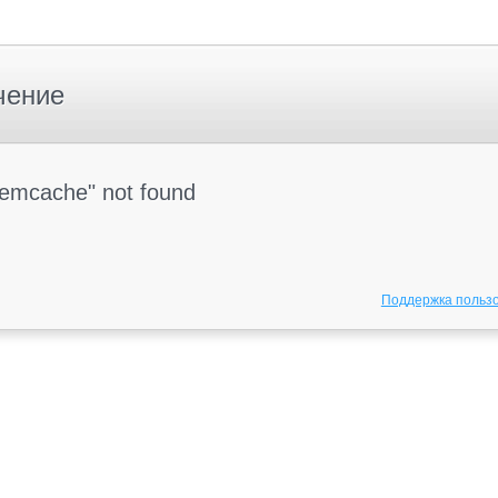
чение
Memcache" not found
Поддержка польз