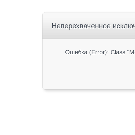
Неперехваченное исклю
Ошибка (Error): Class "