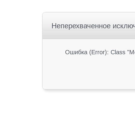
Неперехваченное исклю
Ошибка (Error): Class "