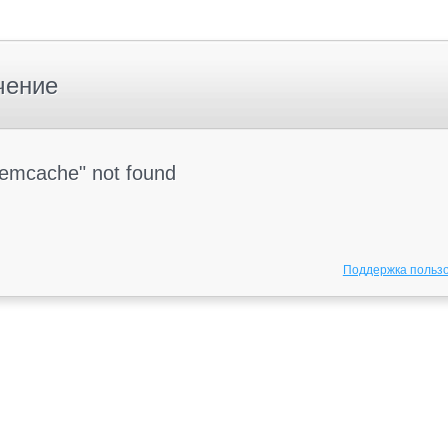
чение
Memcache" not found
Поддержка польз