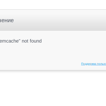
чение
Memcache" not found
Поддержка польз