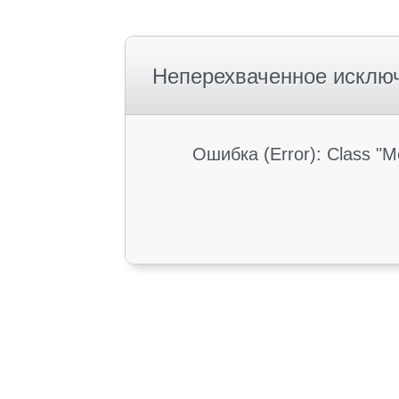
Неперехваченное исклю
Ошибка (Error): Class "