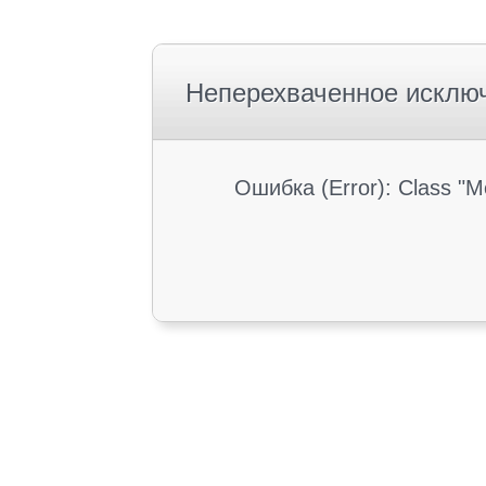
Неперехваченное исклю
Ошибка (Error): Class "