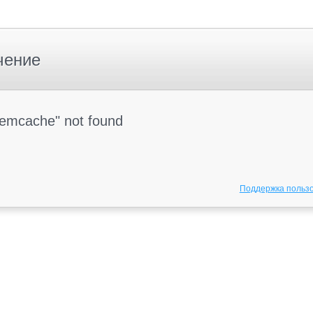
чение
Memcache" not found
Поддержка польз