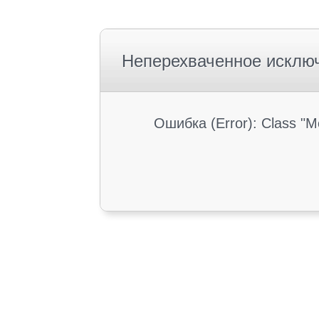
Неперехваченное исклю
Ошибка (Error): Class "