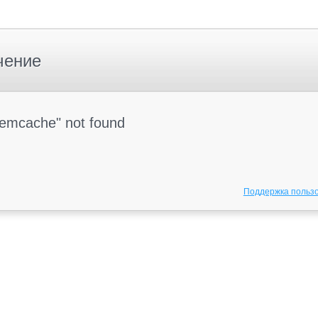
чение
Memcache" not found
Поддержка польз