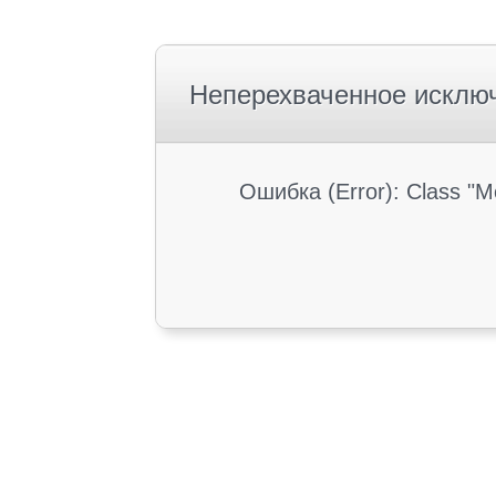
Неперехваченное исклю
Ошибка (Error): Class "