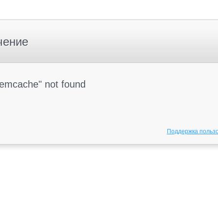
чение
Memcache" not found
Поддержка польз