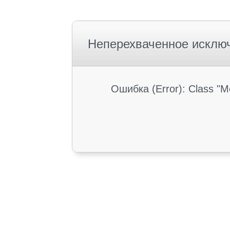
Неперехваченное исклю
Ошибка (Error): Class "