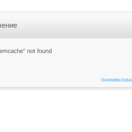
чение
Memcache" not found
Поддержка польз