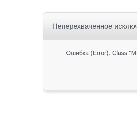
Неперехваченное исклю
Ошибка (Error): Class "