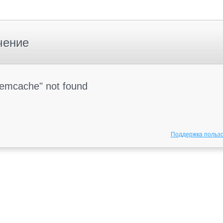
чение
Memcache" not found
Поддержка польз