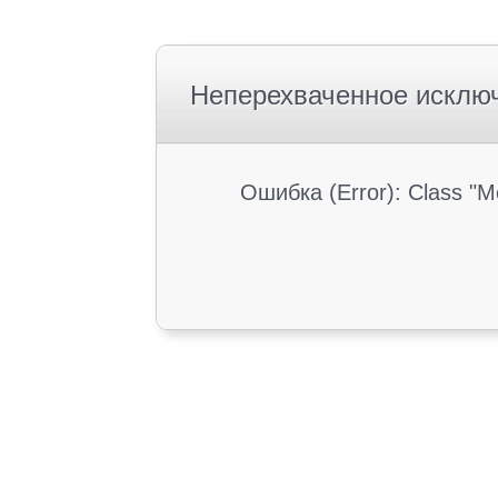
Неперехваченное исклю
Ошибка (Error): Class "