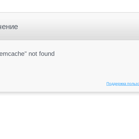
чение
Memcache" not found
Поддержка польз