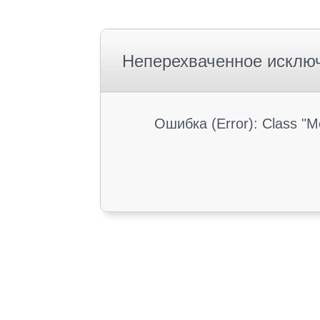
Неперехваченное исклю
Ошибка (Error): Class "