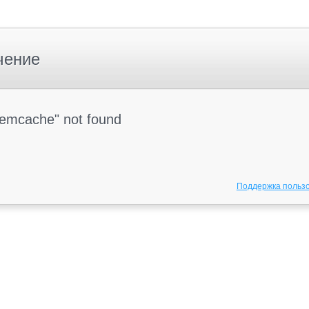
чение
Memcache" not found
Поддержка польз