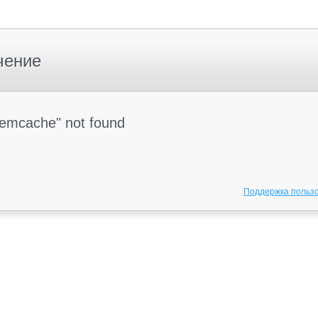
чение
Memcache" not found
Поддержка польз