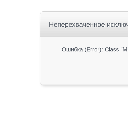
Неперехваченное исклю
Ошибка (Error): Class "