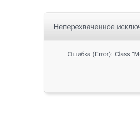
Неперехваченное исклю
Ошибка (Error): Class "