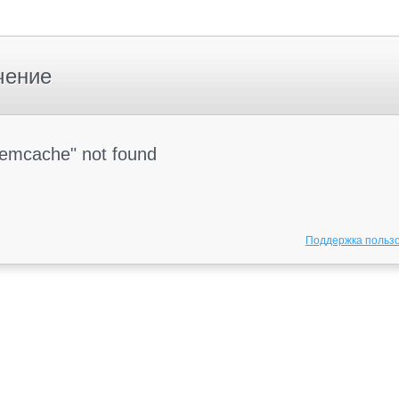
чение
Memcache" not found
Поддержка польз