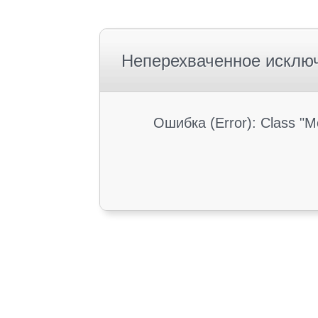
Неперехваченное исклю
Ошибка (Error): Class "