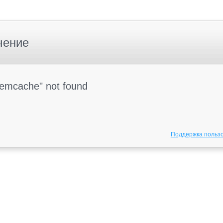
чение
Memcache" not found
Поддержка польз