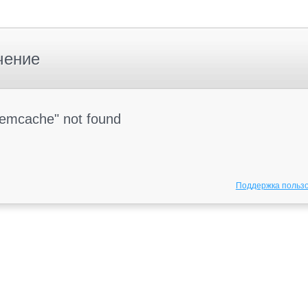
чение
Memcache" not found
Поддержка польз