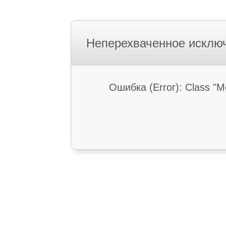
Неперехваченное исклю
Ошибка (Error): Class "