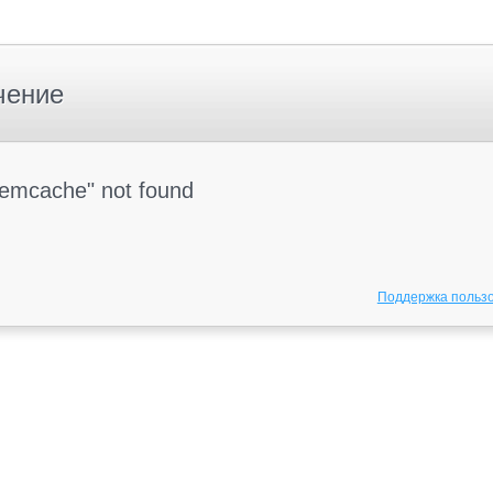
чение
Memcache" not found
Поддержка польз