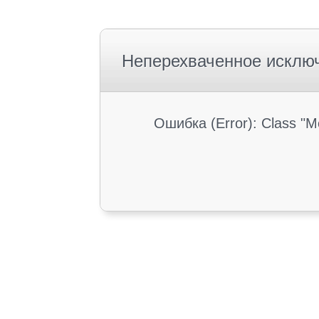
Неперехваченное исклю
Ошибка (Error): Class "