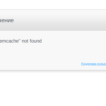
чение
Memcache" not found
Поддержка польз