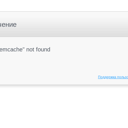
чение
Memcache" not found
Поддержка польз