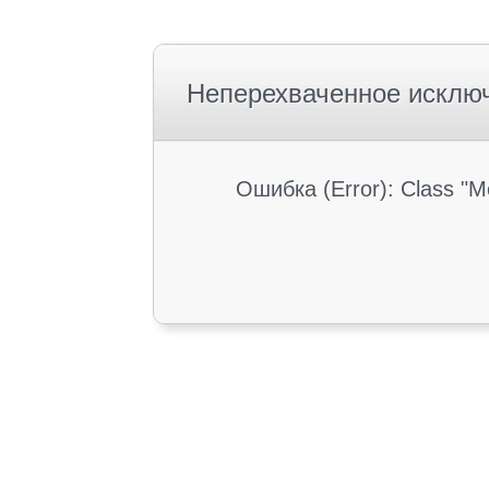
Неперехваченное исклю
Ошибка (Error): Class "