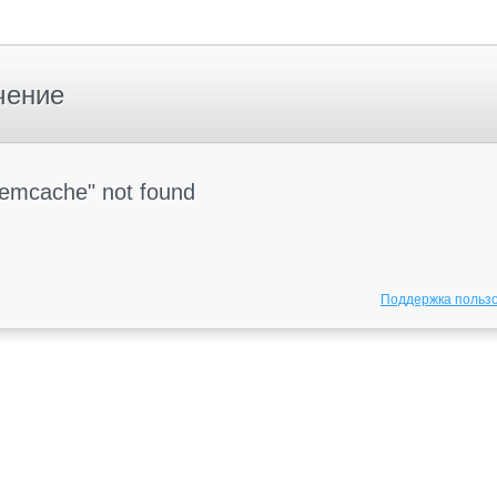
чение
Memcache" not found
Поддержка польз