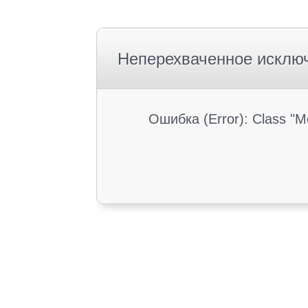
Неперехваченное исклю
Ошибка (Error): Class "