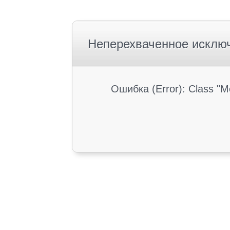
Неперехваченное исклю
Ошибка (Error): Class "