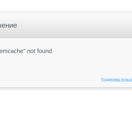
чение
Memcache" not found
Поддержка польз