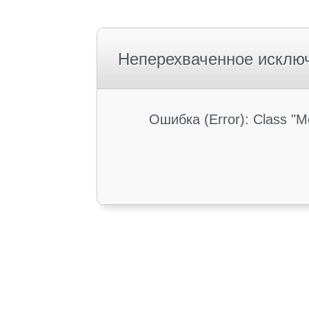
Неперехваченное исклю
Ошибка (Error): Class "