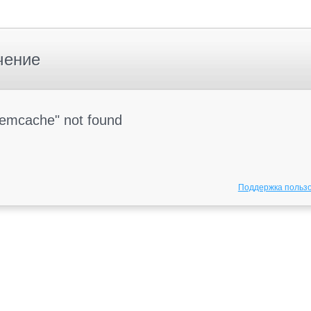
чение
Memcache" not found
Поддержка польз