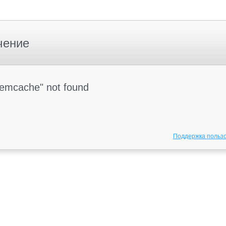
чение
Memcache" not found
Поддержка польз