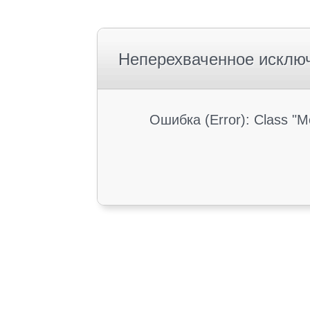
Неперехваченное исклю
Ошибка (Error): Class "