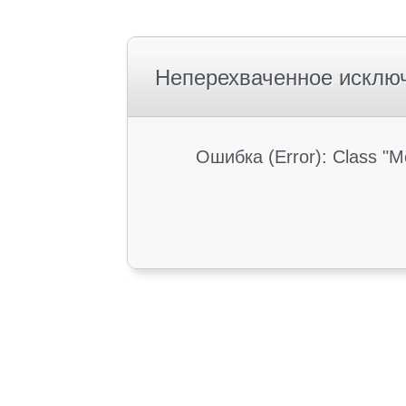
Неперехваченное исклю
Ошибка (Error): Class "