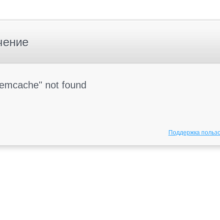
чение
Memcache" not found
Поддержка польз