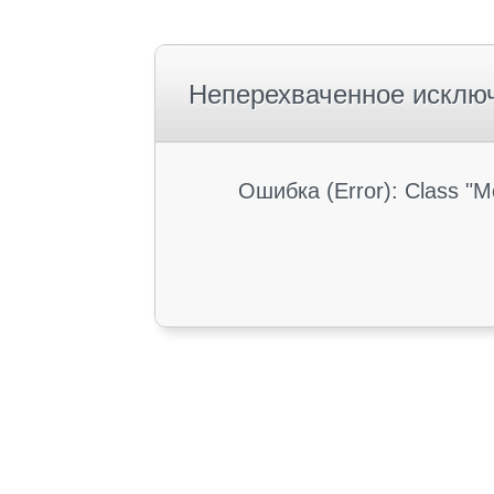
Неперехваченное исклю
Ошибка (Error): Class "