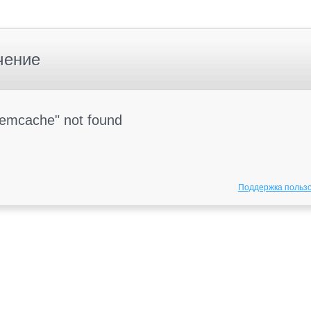
чение
Memcache" not found
Поддержка польз