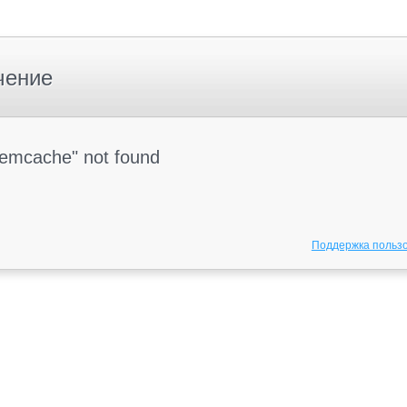
чение
Memcache" not found
Поддержка польз