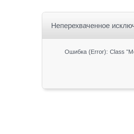
Неперехваченное исклю
Ошибка (Error): Class "