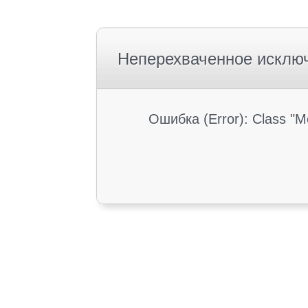
Неперехваченное исклю
Ошибка (Error): Class "