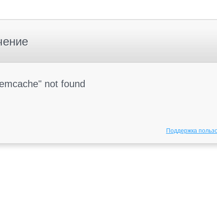
чение
Memcache" not found
Поддержка польз