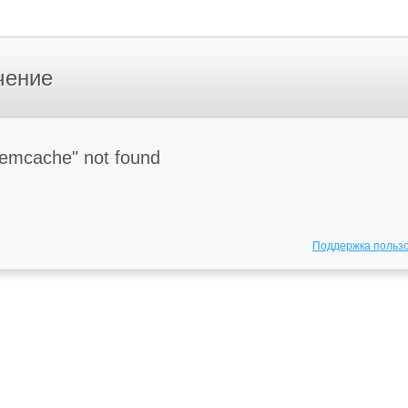
чение
Memcache" not found
Поддержка польз