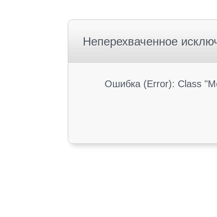
Неперехваченное исклю
Ошибка (Error): Class "