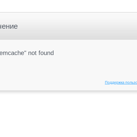
чение
Memcache" not found
Поддержка польз