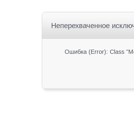
Неперехваченное исклю
Ошибка (Error): Class "